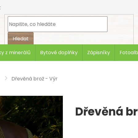
z
Hledat
y z minerálů
Bytové doplňky
Zápisníky
Fotoal
Dřevěná brož - Výr
Dřevěná br
čka:
art-wood.cz