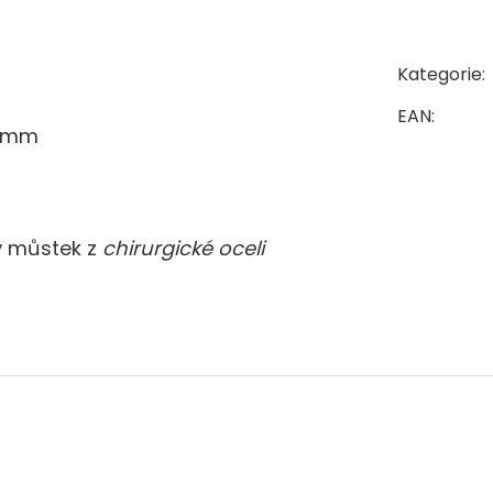
Kategorie
:
EAN
:
0 mm
vý můstek
z
chirurgické oceli