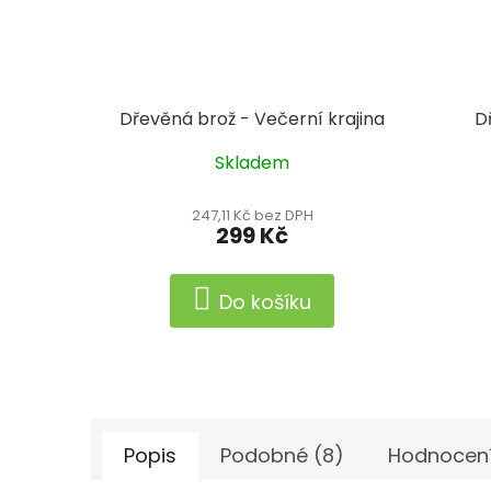
Dřevěná brož - Večerní krajina
D
Skladem
Prům
hodn
produ
247,11 Kč bez DPH
299 Kč
je
5,0
z
Do košíku
5
hvězd
Popis
Podobné (8)
Hodnocen