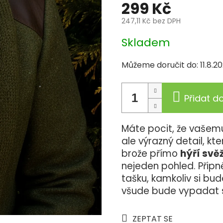
299 Kč
247,11 Kč bez DPH
Měrná
Skladem
cena:
Můžeme doručit do:
11.8.2
Přidat d
Máte pocit, že vašemu
ale výrazný detail, kt
brože přímo
hýří svě
nejeden pohled. Připně
tašku, kamkoliv si bud
všude bude vypadat sk
ZEPTAT SE