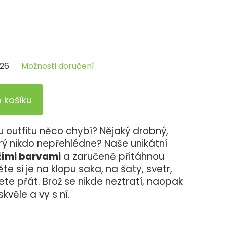
026
Možnosti doručení
o košíku
 outfitu něco chybí? Nějaký drobný,
erý nikdo nepřehlédne? Naše unikátní
žími barvami
a zaručeně přitáhnou
te si je na klopu saka, na šaty, svetr,
ete přát. Brož se nikde neztratí, naopak
věle a vy s ní.