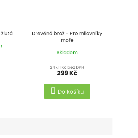
žlutá
Dřevěná brož - Pro milovníky
moře
m
Skladem
247,11 Kč bez DPH
299 Kč
Do košíku