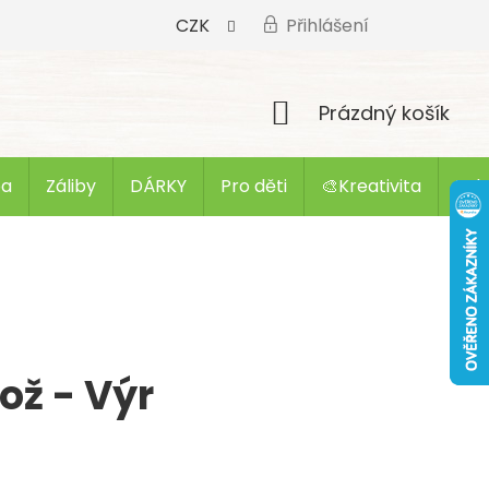
CZK
Přihlášení
Nákupní
Prázdný košík
košík
ba
Záliby
DÁRKY
Pro děti
🎨Kreativita
Zak
ož - Výr