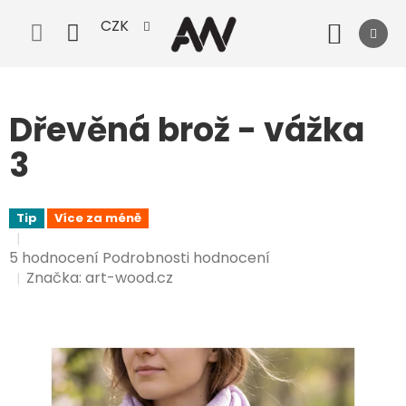
Přejít
CZK
na
Nák
obsah
koší
Dřevěná brož - vážka
3
Tip
Více za méně
Průměrné
5 hodnocení
Podrobnosti hodnocení
hodnocení
Značka:
art-wood.cz
produktu
je
5,0
z
5
hvězdiček.