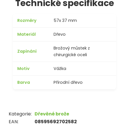
Technické specifikace
a jedinečnost.
Rozměry
57x 37 mm
Materiál
Dřevo
Brožový můstek z
Zapínání
chirurgické oceli
Motiv
Vážka
Barva
Přírodní dřevo
Kategorie
:
Dřevěné brože
EAN
:
08595692702582