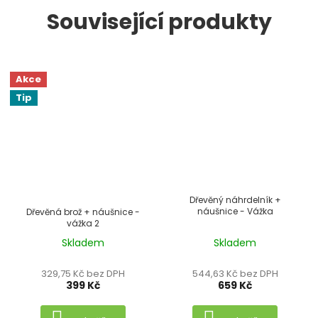
Související produkty
Akce
Tip
Dřevěný náhrdelník +
náušnice - Vážka
Dřevěná brož + náušnice -
499 Kč
–20 %
vážka 2
Skladem
Skladem
Průměrné
hodnocení
329,75 Kč bez DPH
544,63 Kč bez DPH
produktu
399 Kč
659 Kč
je
5,0