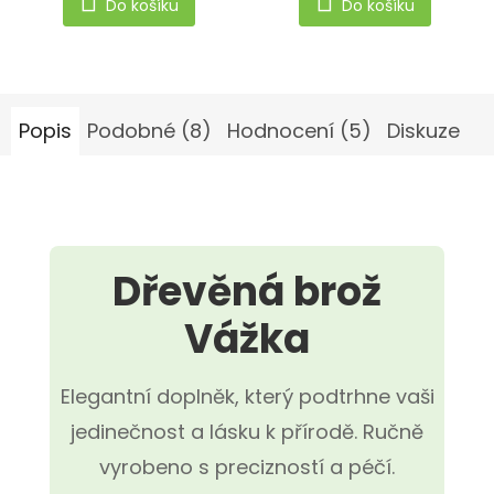
Do košíku
Do košíku
z
5
hvězdiček.
Popis
Podobné (8)
Hodnocení (5)
Diskuze
Dřevěná brož
Vážka
Elegantní doplněk, který podtrhne vaši
jedinečnost a lásku k přírodě. Ručně
vyrobeno s precizností a péčí.