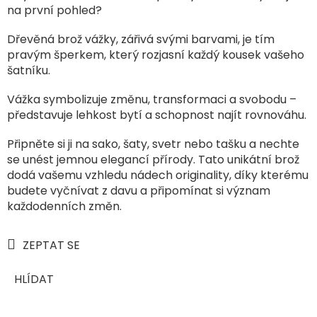
na první pohled?
Dřevěná brož vážky, zářivá svými barvami, je tím
pravým šperkem, který rozjasní každý kousek vašeho
šatníku.
Vážka symbolizuje změnu, transformaci a svobodu –
představuje lehkost bytí a schopnost najít rovnováhu.
Připněte si ji na sako, šaty, svetr nebo tašku a nechte
se unést jemnou elegancí přírody. Tato unikátní brož
dodá vašemu vzhledu nádech originality, díky kterému
budete vyčnívat z davu a připomínat si význam
každodenních změn.
ZEPTAT SE
HLÍDAT