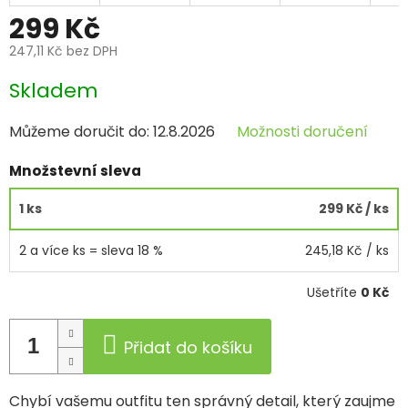
299 Kč
247,11 Kč bez DPH
Měrná
Skladem
cena:
Můžeme doručit do:
12.8.2026
Možnosti doručení
Množstevní sleva
1 ks
299 Kč
/ ks
2 a více ks = sleva 18 %
245,18 Kč
/ ks
Ušetříte
0 Kč
Přidat do košíku
Chybí vašemu outfitu ten správný detail, který zaujme