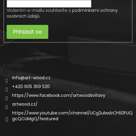
Vložením e-mailu souhlasíte s
podmínkami ochrany
osobních údajů
Přihlásit se
Kontakt
info
@
art-wood.cz
+420 605 359 520
https://www.facebook.com/artwoodsvitavy
artwood.cz/
https://www.youtube.com/channel/UCg2ulwdzCh50FUQ
gcQCUMgQ/featured