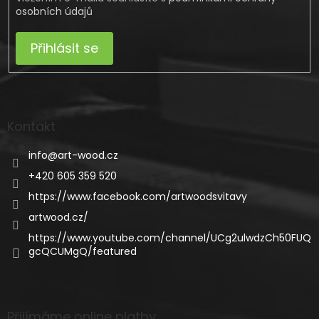
osobních údajů
Přihlásit se
Kontakt
info
@
art-wood.cz
+420 605 359 520
https://www.facebook.com/artwoodsvitavy
artwood.cz/
https://www.youtube.com/channel/UCg2ulwdzCh50FUQ
gcQCUMgQ/featured
Přijímáme online platby