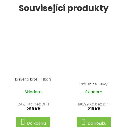
Související produkty
Dřevěná brož - liška 3
Náušnice - lišky
Skladem
Skladem
Průměrné
hodnocení
247,11 Kč bez DPH
180,99 Kč bez DPH
produktu
299 Kč
219 Kč
je
5,0
Do košíku
Do košíku
z