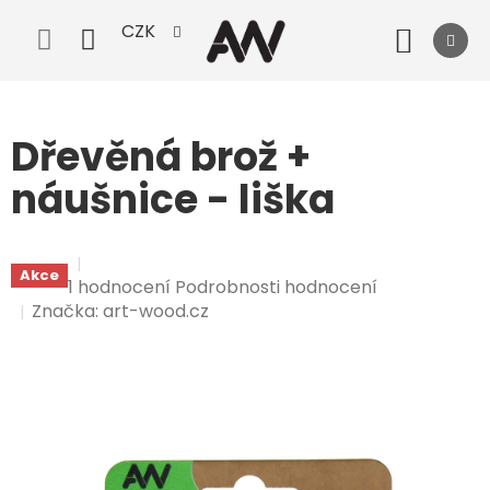
Přejít
CZK
na
Nák
obsah
koší
Dřevěná brož +
náušnice - liška
Akce
Průměrné
1 hodnocení
Podrobnosti hodnocení
hodnocení
Značka:
art-wood.cz
produktu
je
5,0
z
5
hvězdiček.