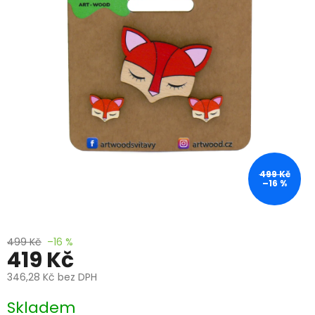
499 Kč
–16 %
499 Kč
–16 %
419 Kč
346,28 Kč bez DPH
Měrná
Skladem
cena: