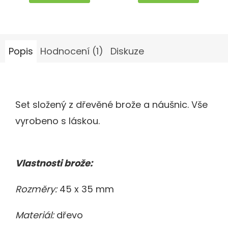
5
hvězdiček.
Popis
Hodnocení (1)
Diskuze
Set složený z dřevěné brože a náušnic. Vše
vyrobeno s láskou.
Vlastnosti brože:
Rozměry:
45 x 35 mm
Materiál:
dřevo