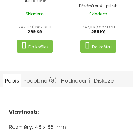
Russell teriér
Dřevěná brož - pstruh
Skladem
Skladem
Průměrné
hodnocení
247,11 Kč bez DPH
247,11 Kč bez DPH
produktu
299 Kč
299 Kč
je
5,0
Do košíku
Do košíku
z
5
hvězdiček.
Popis
Podobné (8)
Hodnocení
Diskuze
Vlastnosti:
Rozměry: 43 x 38 mm