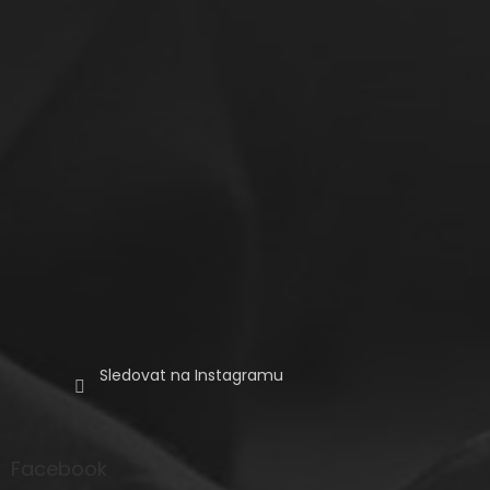
t
í
Sledovat na Instagramu
Facebook