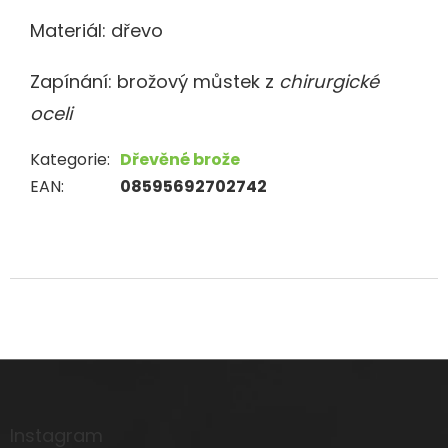
Materiál: dřevo
Zapínání: brožový můstek
z
chirurgické
oceli
Kategorie
:
Dřevěné brože
EAN
:
08595692702742
Z
á
p
a
Instagram