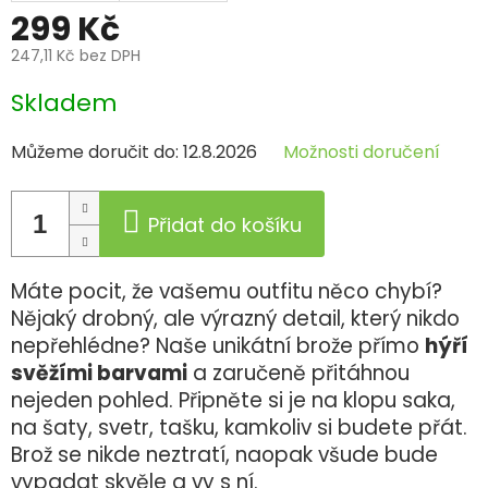
299 Kč
247,11 Kč bez DPH
Měrná
Skladem
cena:
Můžeme doručit do:
12.8.2026
Možnosti doručení
Přidat do košíku
Máte pocit, že vašemu outfitu něco chybí?
Nějaký drobný, ale výrazný detail, který nikdo
nepřehlédne? Naše unikátní brože přímo
hýří
svěžími barvami
a zaručeně přitáhnou
nejeden pohled. Připněte si je na klopu saka,
na šaty, svetr, tašku, kamkoliv si budete přát.
Brož se nikde neztratí, naopak všude bude
vypadat skvěle a vy s ní.