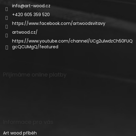
info
@
art-wood.cz
+420 605 359 520
https://www.facebook.com/artwoodsvitavy
artwood.cz/
https://www.youtube.com/channel/UCg2ulwdzCh50FUQ
gcQCUMgQ/featured
Přijímáme online platby
Informace pro vás
Art wood příběh