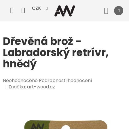
Přejít
CZK
na
Nák
obsah
koší
Dřevěná brož -
Labradorský retrívr,
hnědý
Průměrné
Neohodnoceno
Podrobnosti hodnocení
hodnocení
Značka:
art-wood.cz
produktu
je
0,0
z
5
hvězdiček.