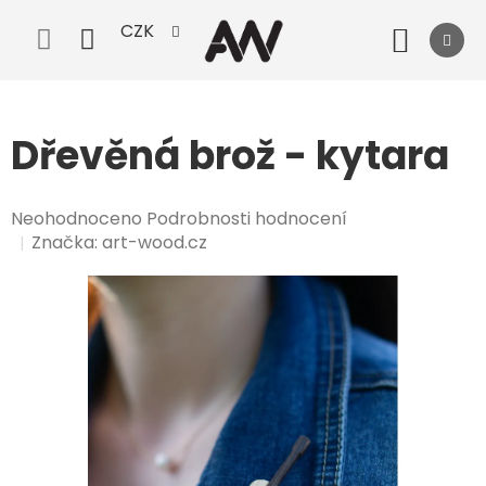
Přejít
CZK
na
Nák
obsah
koší
Dřevěná brož - kytara
Průměrné
Neohodnoceno
Podrobnosti hodnocení
hodnocení
Značka:
art-wood.cz
produktu
je
0,0
z
5
hvězdiček.