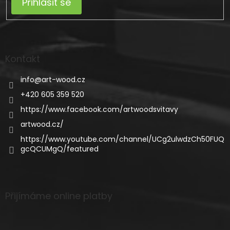
Přihlásit se
Kontakt
info
@
art-wood.cz
+420 605 359 520
https://www.facebook.com/artwoodsvitavy
artwood.cz/
https://www.youtube.com/channel/UCg2ulwdzCh50FUQ
gcQCUMgQ/featured
Přijímáme online platby