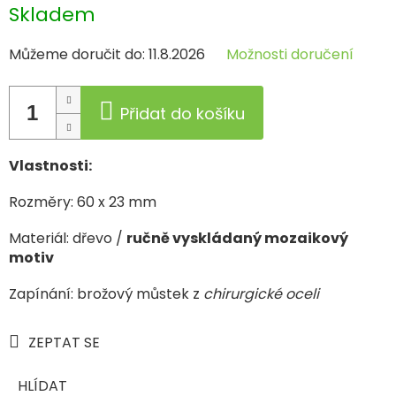
Měrná
Skladem
cena:
Můžeme doručit do:
11.8.2026
Možnosti doručení
Přidat do košíku
Vlastnosti:
Rozměry: 60 x 23 mm
Materiál: dřevo /
ručně vyskládaný mozaikový
motiv
Zapínání: brožový můstek
z
chirurgické oceli
ZEPTAT SE
HLÍDAT