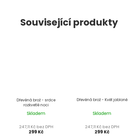
Související produkty
Dřevěná brož - Květ jabloně
Dřevěná brož - srdce
rozkvetlé noci
Skladem
Skladem
Průměrné
hodnocení
247,11 Kč bez DPH
247,11 Kč bez DPH
produktu
299 Kč
299 Kč
je