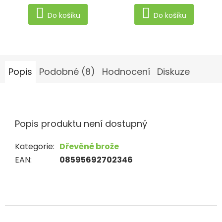
5,0
Do košíku
Do košíku
z
5
hvězdiček.
Popis
Podobné (8)
Hodnocení
Diskuze
Popis produktu není dostupný
Kategorie
:
Dřevěné brože
EAN
:
08595692702346