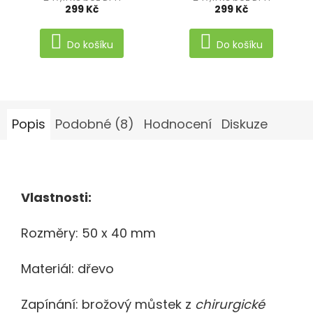
299 Kč
299 Kč
Do košíku
Do košíku
Popis
Podobné (8)
Hodnocení
Diskuze
Vlastnosti:
Rozměry: 50 x 40 mm
Materiál: dřevo
Zapínání: brožový můstek
z
chirurgické