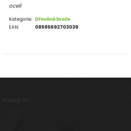
oceli
Kategorie
:
Dřevěné brože
EAN
:
08595692703039
Z
á
p
a
Instagram
t
í