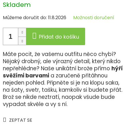
Měrná
Skladem
cena:
Můžeme doručit do:
11.8.2026
Možnosti doručení
Přidat do košíku
Máte pocit, že vašemu outfitu něco chybí?
Nějaký drobný, ale výrazný detail, který nikdo
nepřehlédne? Naše unikátní brože přímo
hýří
svěžími barvami
a zaručeně přitáhnou
nejeden pohled. Připněte si je na klopu saka,
na šaty, svetr, tašku, kamkoliv si budete přát.
Brož se nikde neztratí, naopak všude bude
vypadat skvěle a vy s ní.
ZEPTAT SE