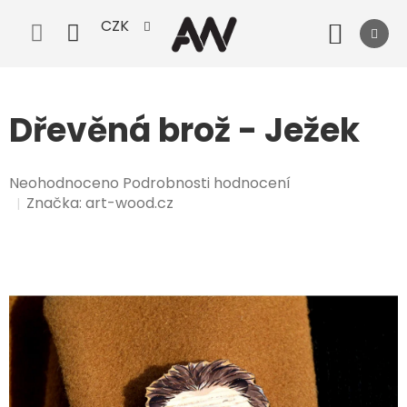
Přejít
CZK
na
Nák
obsah
koší
Dřevěná brož - Ježek
Průměrné
Neohodnoceno
Podrobnosti hodnocení
hodnocení
Značka:
art-wood.cz
produktu
je
0,0
z
5
hvězdiček.