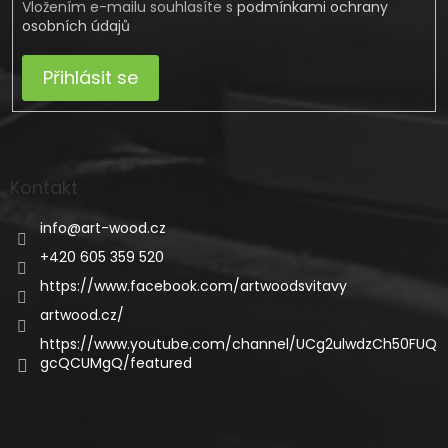
Vložením e-mailu souhlasíte s
podmínkami ochrany
osobních údajů
Přihlásit se
Kontakt
info
@
art-wood.cz
+420 605 359 520
https://www.facebook.com/artwoodsvitavy
artwood.cz/
https://www.youtube.com/channel/UCg2ulwdzCh50FUQ
gcQCUMgQ/featured