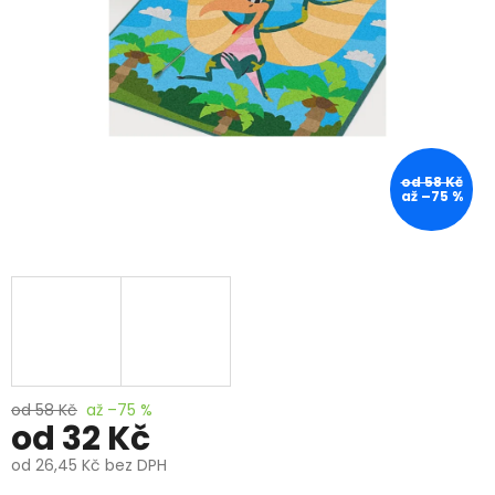
od 58 Kč
až –75 %
od 58 Kč
až –75 %
od
32 Kč
od
26,45 Kč
bez DPH