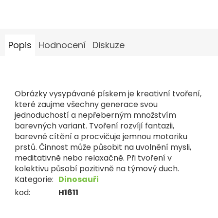
Popis
Hodnocení
Diskuze
Obrázky vysypávané pískem je kreativní tvoření,
které zaujme všechny generace svou
jednoduchostí a nepřeberným množstvím
barevných variant. Tvoření rozvíjí fantazii,
barevné cítění a procvičuje jemnou motoriku
prstů. Činnost může působit na uvolnění mysli,
meditativně nebo relaxačně. Při tvoření v
kolektivu působí pozitivně na týmový duch.
Kategorie
:
Dinosauři
kod
:
H1611