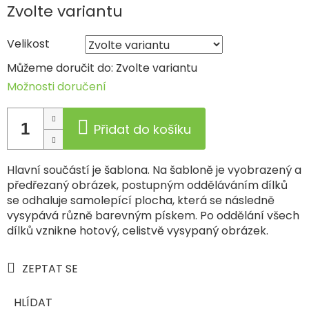
Měrná
Zvolte variantu
cena:
Velikost
Můžeme doručit do:
Zvolte variantu
Možnosti doručení
Přidat do košíku
Hlavní součástí je šablona. Na šabloně je vyobrazený a
předřezaný obrázek, postupným odděláváním dílků
se odhaluje samolepící plocha, která se následně
vysypává různě barevným pískem. Po oddělání všech
dílků vznikne hotový, celistvě vysypaný obrázek.
ZEPTAT SE
HLÍDAT