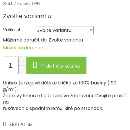
239,67 Kč bez DPH
Měrná
Zvolte variantu
cena:
Velikost
Můžeme doručit do:
Zvolte variantu
Možnosti doručení
Přidat do košíku
Unisex žerzejové dětské tričko ze 100% bavlny (190
g/m²).
Žebrový límec 1x1 a žerzejové žebrování. Dvojité prošití
na
rukávech a spodním lemu. Šité po stranách.
ZEPTAT SE