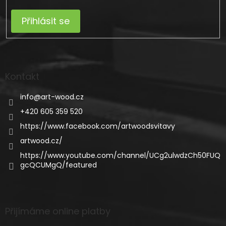
Přihlásit se
Kontakt
info
@
art-wood.cz
+420 605 359 520
https://www.facebook.com/artwoodsvitavy
artwood.cz/
https://www.youtube.com/channel/UCg2ulwdzCh50FUQ
gcQCUMgQ/featured
Přijímáme online platby