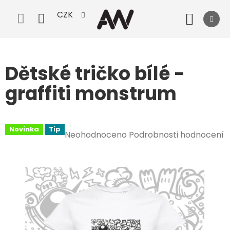
Přejít
CZK
na
Nák
obsah
koší
Dětské tričko bílé -
graffiti monstrum
Novinka
Tip
Průměrné
Neohodnoceno
Podrobnosti hodnocení
hodnocení
produktu
je
0,0
z
5
hvězdiček.