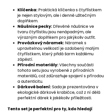
Klíčenka:
Praktická klíčenka s čtyřlístkem
je nejen stylovým, ale i denně užitečným
doplňkem.
Náušnice pecky:
Dřevěné náušnice ve
tvaru čtyřlístku jsou nenápadným, ale
výrazným doplňkem pro jakýkoliv outfit.
Provázkový náramek:
Náramek s
upravitelnou velikostí je ozdobený malým
čtyřlístkem, který přidá šarm každému
zápěstí.
Přírodní materiály:
Všechny součásti
tohoto setu jsou vyrobené z přírodních
materiálů, což zdůrazňuje spojení s přírodou
a autenticitu.
Dárkové balení:
Sada je prezentována v
ekologické dárkové krabičce, což z ní dělá
perfektní dárek k jakékoliv příležitosti.
Tento set je perfektní pro ty, kdo hledají