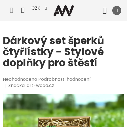
Přejít
CZK
na
Nák
obsah
koší
Dárkový set šperků
čtyřlístky - Stylové
doplňky pro štěstí
Průměrné
Neohodnoceno
Podrobnosti hodnocení
hodnocení
Značka:
art-wood.cz
produktu
je
0,0
z
5
hvězdiček.