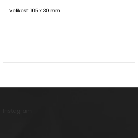
Velikost: 105 x 30 mm
Z
á
p
a
Instagram
t
í