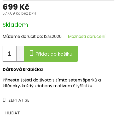
699 Kč
577,69 Kč bez DPH
Měrná
Skladem
cena:
Můžeme doručit do:
12.8.2026
Možnosti doručení
Přidat do košíku
Dárková krabička
Přineste štěstí do života s tímto setem šperků a
klíčenky, každý zdobený motivem čtyřlístku.
ZEPTAT SE
HLÍDAT