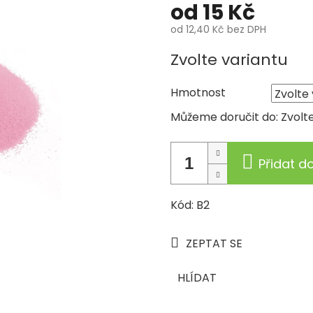
od
15 Kč
od
12,40 Kč
bez DPH
Měrná
Zvolte variantu
cena:
Hmotnost
Můžeme doručit do:
Zvolt
Přidat d
Kód: B2
ZEPTAT SE
HLÍDAT