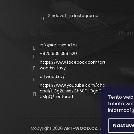
Sledovat na Instagramu
Kontakt
Přijí
info
@
art-wood.cz
+420 605 359 520
https://www.facebook.com/art
woodsvitavy
artwood.cz/
https://www.youtube.com/cha
nnel/UCg2ulwdzCh50FUQgcQC
UMgQ/featured
Tento web 
tohoto webu
informací
Nastave
Copyright 2026
ART-WOOD.CZ
. Všechna práva 