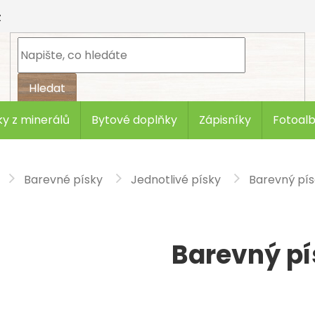
z
Hledat
y z minerálů
Bytové doplňky
Zápisníky
Fotoal
Barevné písky
Jednotlivé písky
Barevný pís
Barevný pí