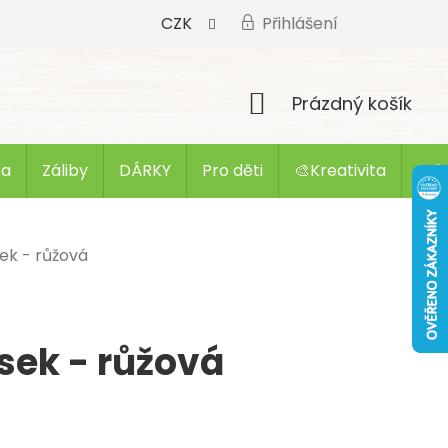
CZK
Přihlášení
Nákupní
Prázdný košík
košík
ba
Záliby
DÁRKY
Pro děti
🎨Kreativita
Zak
ek - růžová
sek - růžová