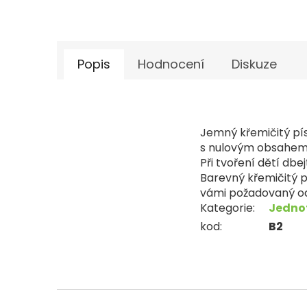
Popis
Hodnocení
Diskuze
Jemný křemičitý pí
s nulovým obsahem p
Při tvoření dětí dbe
Barevný křemičitý 
vámi požadovaný od
Kategorie
:
Jednot
kod
:
B2