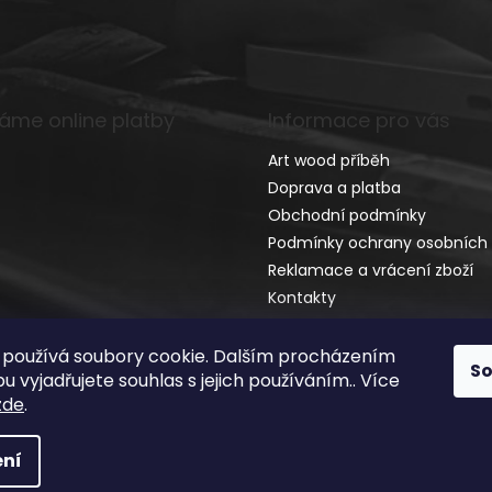
máme online platby
Informace pro vás
Art wood příběh
Doprava a platba
Obchodní podmínky
Podmínky ochrany osobních 
Reklamace a vrácení zboží
Kontakty
používá soubory cookie. Dalším procházením
S
 vyjadřujete souhlas s jejich používáním.. Více
zde
.
ní
vyhrazena.