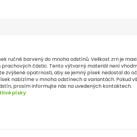
sek ručně barvený do mnoha odstínů. Velikost zrn je ma
rachových částic. Tento výtvarný materiál není vhodný p
jte zvýšené opatrnosti, aby se jemný písek nedostal do oč
písek nabízíme v mnoha odstínech a variantách. Pokud v
stín, prosím informujte nás na uvedených kontaktech.
livé písky